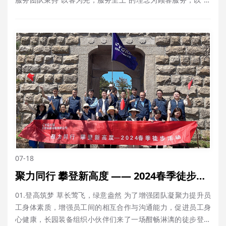
速反应、周到服务、处理有效、用户满意”为服务方针，以“客户
价值”为导向，以满足“客户需求”为目标，每次服务始于主动，
寓于真诚，终于满意，诚为客户提供量身定制的硬软件融合的
智慧化综合解决方……
07-18
聚力同行 攀登新高度 —— 2024春季徒步活动
01.登高筑梦 草长莺飞，绿意盎然 为了增强团队凝聚力提升员
工身体素质，增强员工间的相互合作与沟通能力，促进员工身
心健康，长园装备组织小伙伴们来了一场酣畅淋漓的徒步登山