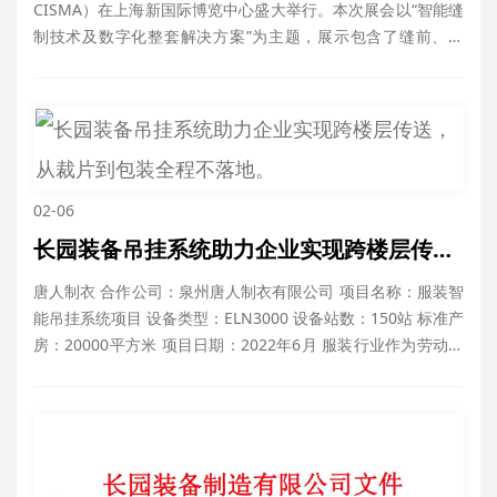
CISMA）在上海新国际博览中心盛大举行。本次展会以“智能缝
制技术及数字化整套解决方案”为主题，展示包含了缝前、缝
制、缝后各类机器以及CAD/CAM设计系统及面辅，完整地展现
了缝制服装的整个链条。作为国内裁剪智能设备的领军企业，
长园装备制造有限公司（简称：长园装备）携智能裁剪机、智
能铺布机、智能吊挂系……
02-06
长园装备吊挂系统助力企业实现跨楼层传送，从裁片到包装全程不落地。
唐人制衣 合作公司：泉州唐人制衣有限公司 项目名称：服装智
能吊挂系统项目 设备类型：ELN3000 设备站数：150站 标准产
房：20000平方米 项目日期：2022年6月 服装行业作为劳动密
集型行业，如何实现生产管理的透明化和规范化，技术升级就
显得尤为重要。作为缝制作业高效协同的法宝，智能吊挂系统
的出现是服装行业的一次机遇和变革，能够为客……