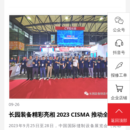
活动 清晨小伙伴们并然有序到达此次徒步出发点:英雄山，在简
单修整后一起向着今日的终点西大山顶前进 02.携手并进 此次
登山活动，职工们踏着欢快的脚步，伴随着和煦的晨光……
公众号
抖音号
报修工单
企业店铺
09-26
长园装备精彩亮相 2023 CISMA 推动全球服装行业数字化、智能化升级
返回顶部
2023年9月25日至28日，中国国际缝制设备展览会（简称